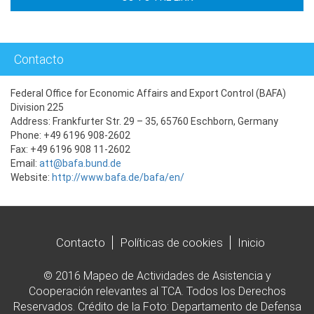
Contacto
Federal Office for Economic Affairs and Export Control (BAFA)
Division 225
Address: Frankfurter Str. 29 – 35, 65760 Eschborn, Germany
Phone: +49 6196 908-2602
Fax: +49 6196 908 11-2602
Email:
att@bafa.bund.de
Website:
http://www.bafa.de/bafa/en/
Contacto
Políticas de cookies
Inicio
© 2016 Mapeo de Actividades de Asistencia y
Cooperación relevantes al TCA. Todos los Derechos
Reservados. Crédito de la Foto: Departamento de Defensa