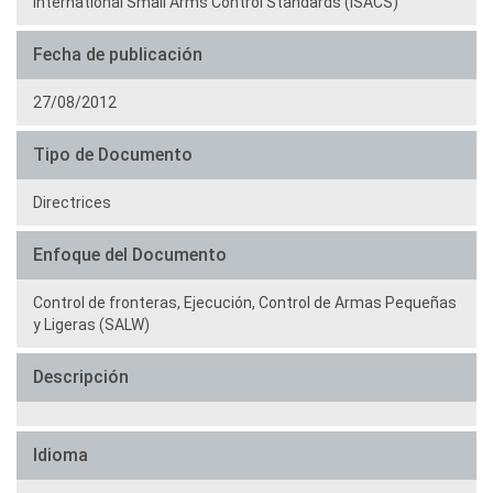
International Small Arms Control Standards (ISACS)
Fecha de publicación
27/08/2012
Tipo de Documento
Directrices
Enfoque del Documento
Control de fronteras,
Ejecución,
Control de Armas Pequeñas
y Ligeras (SALW)
Descripción
Idioma