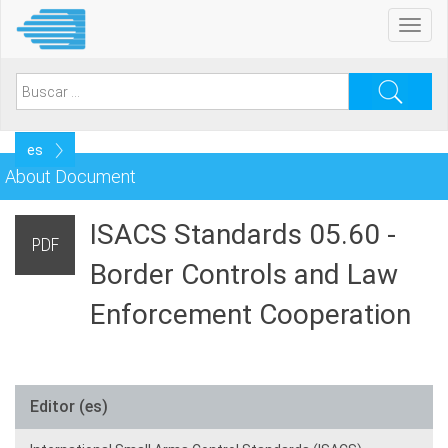
Pasar
Toggl
al
navig
contenido
principal
Search
for:
Select
your
About Document
language
ISACS Standards 05.60 -
PDF
Border Controls and Law
Enforcement Cooperation
Editor (es)