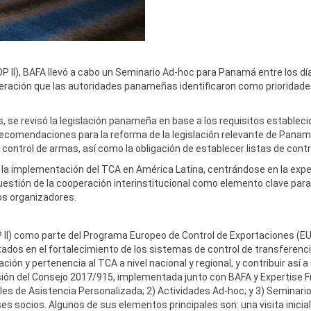
OP II), BAFA llevó a cabo un Seminario Ad-hoc para Panamá entre los dí
eración que las autoridades panameñas identificaron como prioridades
, se revisó la legislación panameña en base a los requisitos estableci
comendaciones para la reforma de la legislación relevante de Panamá. 
 control de armas, así como la obligación de establecer listas de contr
 la implementación del TCA en América Latina, centrándose en la expe
cuestión de la cooperación interinstitucional como elemento clave par
os organizadores.
-OP II) como parte del Programa Europeo de Control de Exportaciones (
tados en el fortalecimiento de los sistemas de control de transferenc
n y pertenencia al TCA a nivel nacional y regional, y contribuir así a 
isión del Consejo 2017/915, implementada junto con BAFA y Expertise F
s de Asistencia Personalizada; 2) Actividades Ad-hoc; y 3) Seminari
es socios. Algunos de sus elementos principales son: una visita inicial