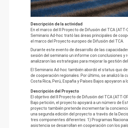
Descripción de la actividad
En el marco del II Proyecto de Difusión del TCA (ATT-
Seminario Ad-hoc trató las áreas principales de coop
el marco del Proyecto europeo de Difusión del TCA.
Durante este evento de desarrollo de las capacidades
sesión del seminario un informe con conclusiones y re
analizaron las estrategias para mejorar la gestión del
El Seminario Ad-hoc también abordó el status quo de
de cooperación regionales. Por último, se analizó la 
Costa Rica, Perú, España y Países Bajos apoyaron a l
Descripción del Proyecto
El objetivo del II Proyecto de Difusión del TCA (ATT
Bajo petición, el proyecto apoyará a un número de Es
proyecto también pretende incrementar la concienciació
una segunda edición del proyecto a través de la Dec
tres componentes diferentes: 1) Programas Nacionale
asistencia se desarrollan en cooperación con los país